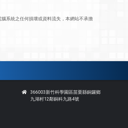
電腦系統之任何損壞或資料流失，本網站不承擔
366003新竹科學園區苗栗縣銅鑼鄉
九湖村12鄰銅科九路4號