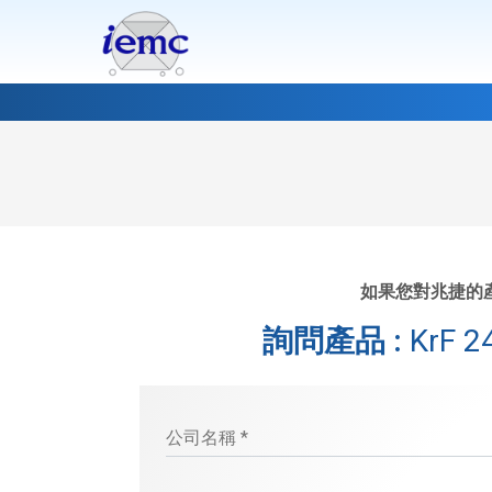
如果您對兆捷的
詢問產品 :
KrF 
公司名稱 *